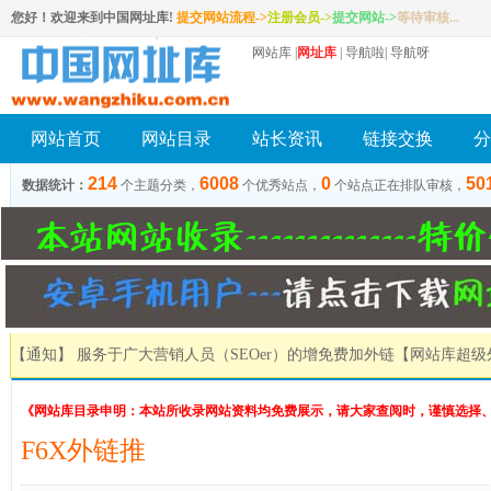
您好！欢迎来到中国网址库!
提交网站流程->
注册会员
->
提交网站
->
等待审核...
网站库
|
网址库
|
导航啦
|
导航呀
网站首页
网站目录
站长资讯
链接交换
分
214
6008
0
50
数据统计：
个主题分类，
个优秀站点，
个站点正在排队审核，
【通知】 服务于广大营销人员（SEOer）的增免费加外链
【网站库超级
《网站库目录申明：本站所收录网站资料均免费展示，请大家查阅时，谨慎选择
F6X外链推