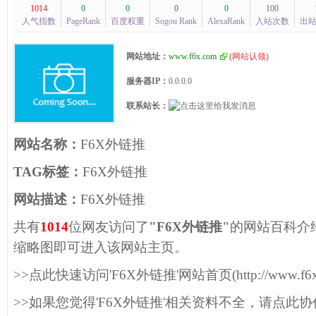
1014
0
0
0
0
100
人气指数
PageRank
百度权重
Sogou Rank
AlexaRank
入站次数
出
网站地址：
www.f6x.com
(
网站认领
)
服务器IP：
0.0.0.0
联系站长：
网站名称：
F6X外链推
TAG标签：
F6X外链推
网站描述：
F6X外链推
共有
1014
位网友访问了
"F6X外链推"
的网站百科介
缩略图即可进入该网站主页。
>>点此快速访问'F6X外链推'网站首页(http://www.f6x.
>>如果您觉得'F6X外链推'相关资料不全，请点此